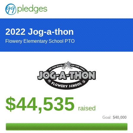
2022 Jog-a-thon
Flowery Elementary School PTO
$44,535
raised
Goal:
$40,000