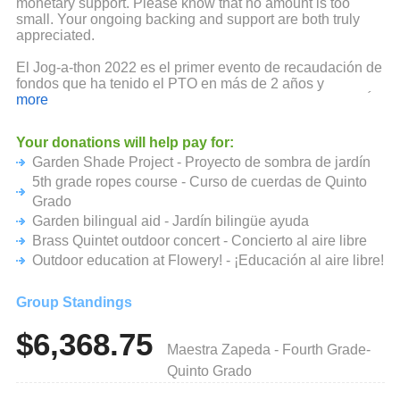
monetary support. Please know that no amount is too
small. Your ongoing backing and support are both truly
appreciated.
El Jog-a-thon 2022 es el primer evento de recaudación de
fondos que ha tenido el PTO en más de 2 años y
queremos asegurarnos de tener los fondos para decir SÍ a
more
cualquier solicitud de apoyo a los estudiantes y al
personal. No podríamos participar en las maravillosas
Your donations will help pay for:
oportunidades de aprendizaje y las cosas divertidas que
Garden Shade Project - Proyecto de sombra de jardín
hacemos aquí sin su apoyo monetario. Tenga en cuenta
que ninguna cantidad es demasiado pequeña. Su
5th grade ropes course - Curso de cuerdas de Quinto
respaldo y apoyo continuos son realmente apreciados.
Grado
Garden bilingual aid - Jardín bilingüe ayuda
Brass Quintet outdoor concert - Concierto al aire libre
Outdoor education at Flowery! - ¡Educación al aire libre!
Group Standings
$6,368.75
Maestra Zapeda - Fourth Grade-
Quinto Grado