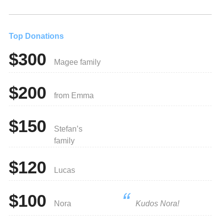
Top Donations
$300
Magee family
$200
from Emma
$150
Stefan’s
family
$120
Lucas
$100
Nora
Kudos Nora!