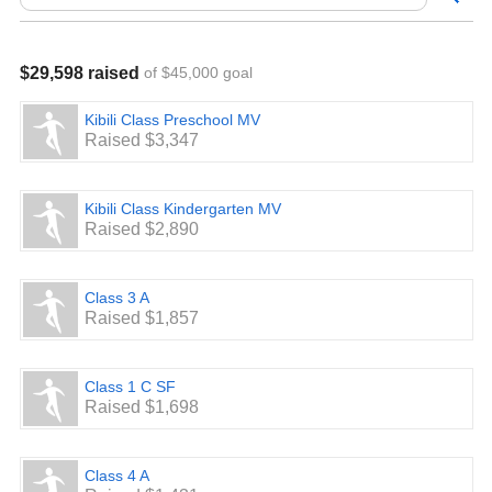
Dank für Ihre Spende!
Anton & Toshi
Schülersprecher 22/23
$29,598 raised
of $45,000 goal
Kibili Class Preschool MV
Raised $3,347
Kibili Class Kindergarten MV
Raised $2,890
Class 3 A
Raised $1,857
Class 1 C SF
Raised $1,698
Class 4 A