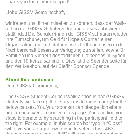
Thank you for all your support!
Liebe GISSV-Gemeinschaft,
wir freuen uns, Ihnen mitteilen zu können, dass der Walk-
a-thon der GISSV-Schülervertretung dieses Jahr wieder
stattfindet! Die Schüler*innen der GISSV schnüren wieder
ihre Turnschuhe, um Geld für Hope's Corner, einer
Organisation, die sich dafür einsetzt, Obdachlosen in der
Nachbarschaft Essen zur Verfügung zu stellen, sowie für
Familien und Kindern des tödlichen Erdbebens in Syrien
und der Türkei zu sammeln. Dies ist die Spendenseite für
den Walk-a-thon, auf der Sie/Ihr Sponsor Spende
About this fundraiser:
Dear GISSV Community,
The GISSV Student Council Walk-a-thon is back! GISSV
students will lace up their sneakers to raise money for the
below causes. You/your sponsor can pledge donations
per lap or a fixed amount via this page. You can find your
class to donate to by searching in the participant field to
the right. For example, in this search bar type in “Class”
will give you a drop-down menu to select class 4B’s