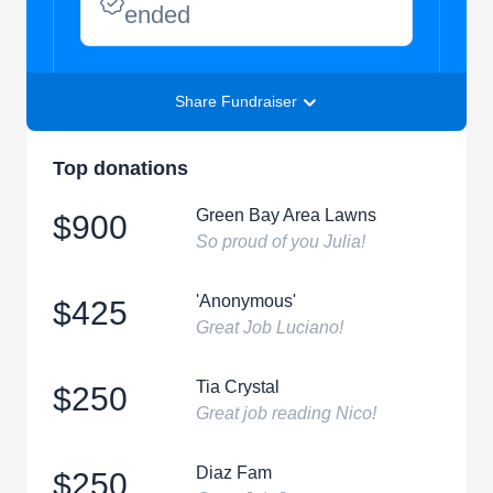
ended
Share Fundraiser
Top donations
Green Bay Area Lawns
$900
So proud of you Julia!
'Anonymous'
$425
Great Job Luciano!
Tia Crystal
$250
Great job reading Nico!
Diaz Fam
$250