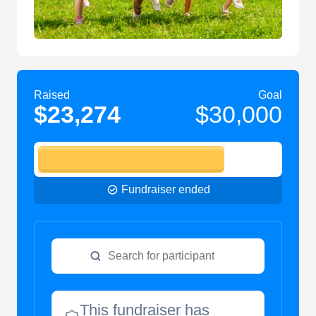
Raised
Goal
$23,274
$30,000
Fundraiser ended
This fundraiser has